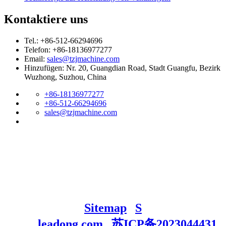
Kontaktiere uns
Tel.: +86-512-66294696
Telefon: +86-18136977277
Email:
sales@tzjmachine.com
Hinzufügen: Nr. 20, Guangdian Road, Stadt Guangfu, Bezirk
Wuzhong, Suzhou, China
+86-18136977277
+86-512-66294696
sales@tzjmachine.com
Urheberrecht©
2023
Suzhou Jianuohao
International Trade Co., Ltd. Alle Rechte
vorbehalten.｜
Sitemap
|
S
Unterstützung
durch
leadong.com
|
苏ICP备2023044431