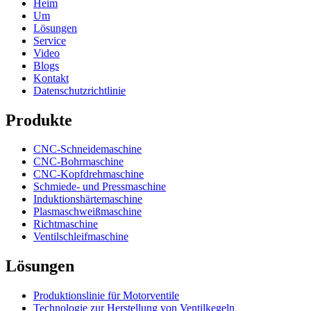
Heim
Um
Lösungen
Service
Video
Blogs
Kontakt
Datenschutzrichtlinie
Produkte
CNC-Schneidemaschine
CNC-Bohrmaschine
CNC-Kopfdrehmaschine
Schmiede- und Pressmaschine
Induktionshärtemaschine
Plasmaschweißmaschine
Richtmaschine
Ventilschleifmaschine
Lösungen
Produktionslinie für Motorventile
Technologie zur Herstellung von Ventilkegeln