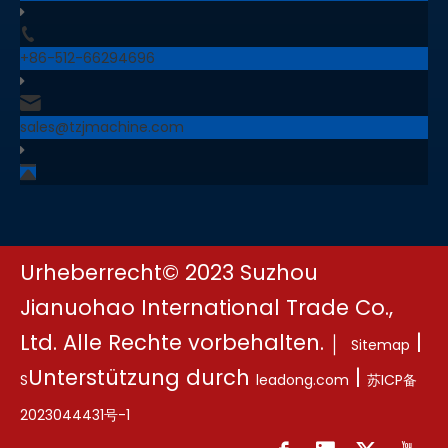
+86-512-66294696
sales@tzjmachine.com
Urheberrecht©
2023
Suzhou
Jianuohao International Trade Co.,
Ltd. Alle Rechte vorbehalten.｜
|
Sitemap
Unterstützung durch
|
S
leadong.com
苏ICP备
2023044431号-1